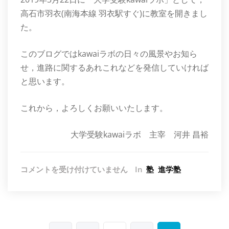
高石市羽衣(南海本線 羽衣駅すぐ)に教室を開きまし
た。
このブログではkawaiラボの日々の風景やお知ら
せ，進路に関するあれこれなどを発信していければ
と思います。
これから，よろしくお願いいたします。
大学受験kawaiラボ 主宰 河井 昌裕
ブ
コメントを受け付けていません
In
塾
進学塾
ロ
グ
始
め
ま