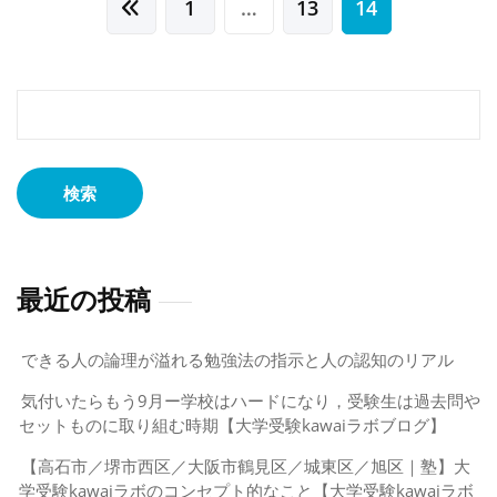
投
1
…
13
14
し
稿
た
は
の
ペ
検
索:
ー
ジ
送
り
最近の投稿
できる人の論理が溢れる勉強法の指示と人の認知のリアル
気付いたらもう9月ー学校はハードになり，受験生は過去問や
セットものに取り組む時期【大学受験kawaiラボブログ】
【高石市／堺市西区／大阪市鶴見区／城東区／旭区｜塾】大
学受験kawaiラボのコンセプト的なこと【大学受験kawaiラボ