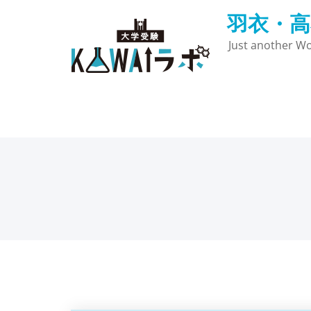
Skip
羽衣・高
to
content
Just another Wo