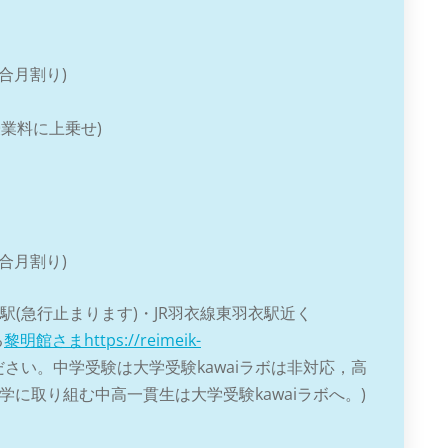
場合月割り)
授業料に上乗せ)
場合月割り)
駅(急行止まります)・JR羽衣線東羽衣駅近く
る
黎明館さまhttps://reimeik-
さい。中学受験は大学受験kawaiラボは非対応，高
に取り組む中高一貫生は大学受験kawaiラボへ。)