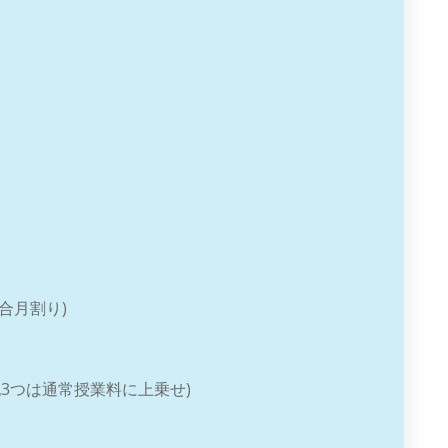
場合月割り)
上記3つは通常授業料に上乗せ)