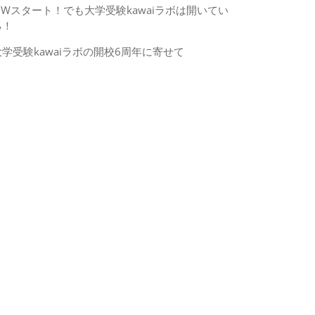
GWスタート！でも大学受験kawaiラボは開いてい
る！
大学受験kawaiラボの開校6周年に寄せて