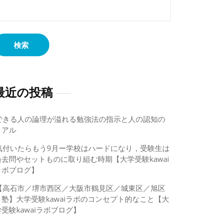
:
最近の投稿
できる人の論理が溢れる勉強法の指示と人の認知の
リアル
気付いたらもう9月ー学校はハードになり，受験生は
過去問やセットものに取り組む時期【大学受験kawai
ラボブログ】
【高石市／堺市西区／大阪市鶴見区／城東区／旭区
｜塾】大学受験kawaiラボのコンセプト的なこと【大
学受験kawaiラボブログ】