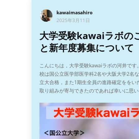
kawaimasahiro
2025年3月11日
大学受験kawaiラボ
と新年度募集について
こんにちは，大学受験kawaiラボの河井で
校は国公立医学部医学科2名や大阪大学2名
立大合格，また1期生全員の進路確定ををい
取り組みが寄与できたのであれば幸いに思い