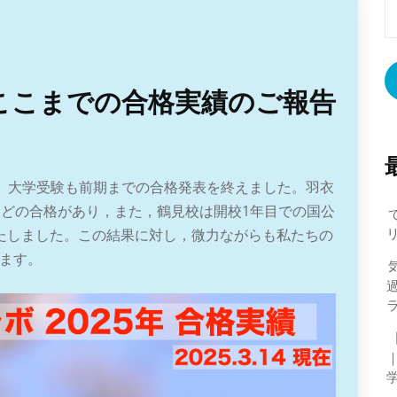
検
索
のここまでの合格実績のご報告
す。大学受験も前期までの合格発表を終えました。羽衣
などの合格があり，また，鶴見校は開校1年目での国公
たしました。この結果に対し，微力ながらも私たちの
ます。